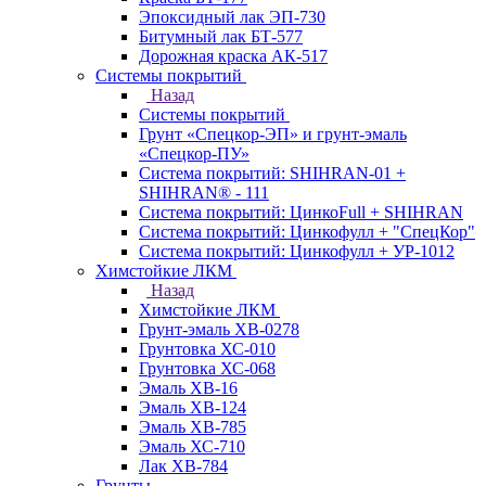
Эпоксидный лак ЭП-730
Битумный лак БТ-577
Дорожная краска АК-517
Системы покрытий
Назад
Системы покрытий
Грунт «Спецкор-ЭП» и грунт-эмаль
«Спецкор-ПУ»
Система покрытий: SHIHRAN-01 +
SHIHRAN® - 111
Система покрытий: ЦинкоFull + SHIHRAN
Система покрытий: Цинкофулл + "СпецКор"
Система покрытий: Цинкофулл + УР-1012
Химстойкие ЛКМ
Назад
Химстойкие ЛКМ
Грунт-эмаль ХВ-0278
Грунтовка ХС-010
Грунтовка ХС-068
Эмаль ХВ-16
Эмаль ХВ-124
Эмаль ХВ-785
Эмаль ХС-710
Лак ХВ-784
Грунты