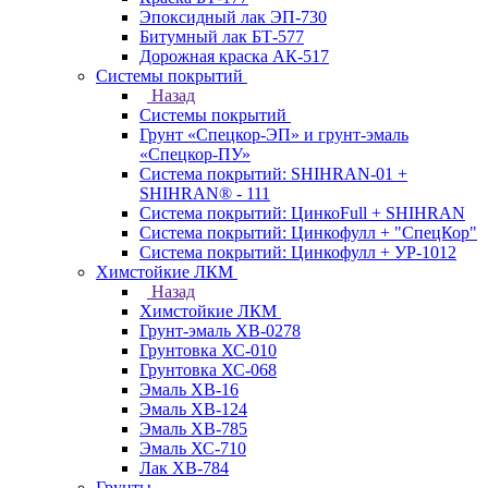
Эпоксидный лак ЭП-730
Битумный лак БТ-577
Дорожная краска АК-517
Системы покрытий
Назад
Системы покрытий
Грунт «Спецкор-ЭП» и грунт-эмаль
«Спецкор-ПУ»
Система покрытий: SHIHRAN-01 +
SHIHRAN® - 111
Система покрытий: ЦинкоFull + SHIHRAN
Система покрытий: Цинкофулл + "СпецКор"
Система покрытий: Цинкофулл + УР-1012
Химстойкие ЛКМ
Назад
Химстойкие ЛКМ
Грунт-эмаль ХВ-0278
Грунтовка ХС-010
Грунтовка ХС-068
Эмаль ХВ-16
Эмаль ХВ-124
Эмаль ХВ-785
Эмаль ХС-710
Лак ХВ-784
Грунты