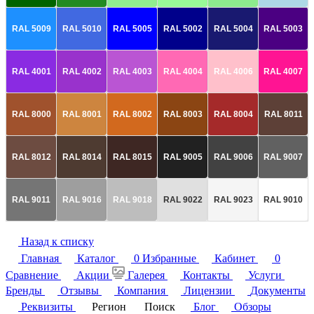
RAL 5009
RAL 5010
RAL 5005
RAL 5002
RAL 5004
RAL 5003
RAL 4001
RAL 4002
RAL 4003
RAL 4004
RAL 4006
RAL 4007
RAL 8000
RAL 8001
RAL 8002
RAL 8003
RAL 8004
RAL 8011
RAL 8012
RAL 8014
RAL 8015
RAL 9005
RAL 9006
RAL 9007
RAL 9011
RAL 9016
RAL 9018
RAL 9022
RAL 9023
RAL 9010
Назад к списку
Главная
Каталог
0
Избранные
Кабинет
0
Сравнение
Акции
Галерея
Контакты
Услуги
Бренды
Отзывы
Компания
Лицензии
Документы
Реквизиты
Регион
Поиск
Блог
Обзоры