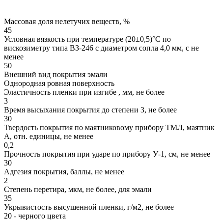
Массовая доля нелетучих веществ, %
45
Условная вязкость при температуре (20±0,5)°С по
вискозиметру типа ВЗ-246 с диаметром сопла 4,0 мм, с не
менее
50
Внешний вид покрытия эмали
Однородная ровная поверхность
Эластичность пленки при изгибе , мм, не более
3
Время высыхания покрытия до степени 3, не более
30
Твердость покрытия по маятниковому прибору ТМЛ, маятник
А, отн. единицы, не менее
0,2
Прочность покрытия при ударе по прибору У-1, см, не менее
30
Адгезия покрытия, баллы, не менее
2
Степень перетира, мкм, не более, для эмали
35
Укрывистость высушенной пленки, г/м2, не более
20 - черного цвета