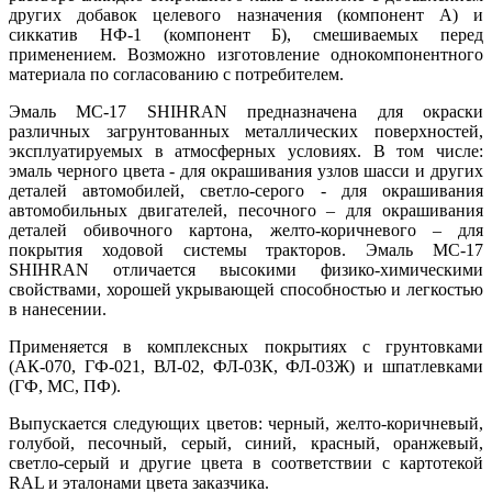
других добавок целевого назначения (компонент А) и
сиккатив НФ-1 (компонент Б), смешиваемых перед
применением. Возможно изготовление однокомпонентного
материала по согласованию с потребителем.
Эмаль МС-17 SHIHRAN предназначена для окраски
различных загрунтованных металлических поверхностей,
эксплуатируемых в атмосферных условиях. В том числе:
эмаль черного цвета - для окрашивания узлов шасси и других
деталей автомобилей, светло-серого - для окрашивания
автомобильных двигателей, песочного – для окрашивания
деталей обивочного картона, желто-коричневого – для
покрытия ходовой системы тракторов. Эмаль МС-17
SHIHRAN отличается высокими физико-химическими
свойствами, хорошей укрывающей способностью и легкостью
в нанесении.
Применяется в комплексных покрытиях с грунтовками
(АК-070, ГФ-021, ВЛ-02, ФЛ-03К, ФЛ-03Ж) и шпатлевками
(ГФ, МС, ПФ).
Выпускается следующих цветов: черный, желто-коричневый,
голубой, песочный, серый, синий, красный, оранжевый,
светло-серый и другие цвета в соответствии с картотекой
RAL и эталонами цвета заказчика.