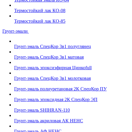
Термостойкий лак КО-08
Термостойкий лак КО-85
Грунт-эмали
Грунт-эмаль СпецКор 3в1 полуглянец
Грунт-эмаль СпецКор 3в1 матовая
Грунт-эмаль эпоксиэфирная Цинкоfull
Грунт-эмаль СпецКор 3в1 молотковая
Грунт-эмаль полиуретановая 2К СпецКор ПУ
Грунт-эмаль эпоксидная 2К СпецКор ЭП
Грунт-эмаль SHIHRAN-110
Грунт-эмаль акриловая АК НЕНС
Грунт-эмаль АФ НЕНС