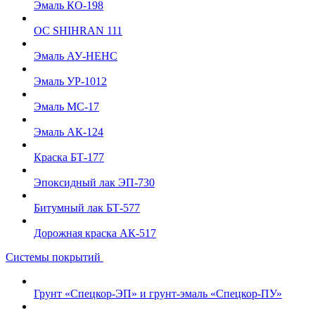
Эмаль КО-198
ОС SHIHRAN 111
Эмаль АУ-НЕНС
Эмаль УР-1012
Эмаль МС-17
Эмаль АК-124
Краска БТ-177
Эпоксидный лак ЭП-730
Битумный лак БТ-577
Дорожная краска АК-517
Системы покрытий
Грунт «Спецкор-ЭП» и грунт-эмаль «Спецкор-ПУ»