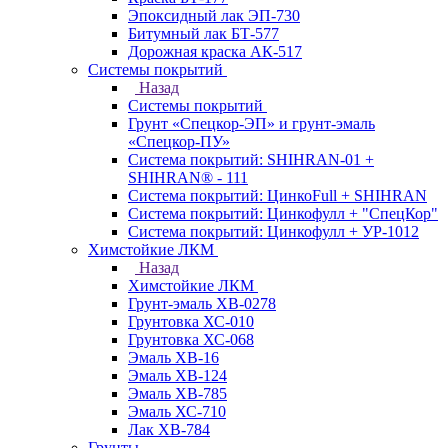
Эпоксидный лак ЭП-730
Битумный лак БТ-577
Дорожная краска АК-517
Системы покрытий
Назад
Системы покрытий
Грунт «Спецкор-ЭП» и грунт-эмаль
«Спецкор-ПУ»
Система покрытий: SHIHRAN-01 +
SHIHRAN® - 111
Система покрытий: ЦинкоFull + SHIHRAN
Система покрытий: Цинкофулл + "СпецКор"
Система покрытий: Цинкофулл + УР-1012
Химстойкие ЛКМ
Назад
Химстойкие ЛКМ
Грунт-эмаль ХВ-0278
Грунтовка ХС-010
Грунтовка ХС-068
Эмаль ХВ-16
Эмаль ХВ-124
Эмаль ХВ-785
Эмаль ХС-710
Лак ХВ-784
Грунты