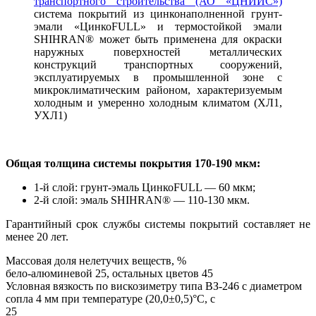
транспортного строительства (АО «ЦНИИС»)
система покрытий из цинконаполненной грунт-
эмали «ЦинкоFULL» и термостойкой эмали
SHIHRAN® может быть применена для окраски
наружных поверхностей металлических
конструкций транспортных сооружений,
эксплуатируемых в промышленной зоне с
микроклиматическим районом, характеризуемым
холодным и умеренно холодным климатом (ХЛ1,
УХЛ1)
Общая толщина системы покрытия 170-190 мкм:
1-й слой: грунт-эмаль ЦинкоFULL — 60 мкм;
2-й слой: эмаль SHIHRAN® — 110-130 мкм.
Гарантийный срок службы системы покрытий составляет не
менее 20 лет.
Массовая доля нелетучих веществ, %
бело-алюминевой 25, остальных цветов 45
Условная вязкость по вискозиметру типа ВЗ-246 с диаметром
сопла 4 мм при температуре (20,0±0,5)°С, с
25