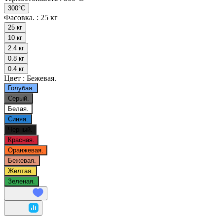
300°С
Фасовка. :
25 кг
25 кг
10 кг
2.4 кг
0.8 кг
0.4 кг
Цвет :
Бежевая.
Голубая.
Серый.
Белая.
Синяя.
Черный.
Красная.
Оранжевая.
Бежевая.
Желтая.
Зеленая.