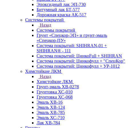
Эпоксидный лак ЭП-730
Битумный лак БТ-577
Дорожная краска АК-517
Системы покрытий
Назад
Системы покрытий
Грунт «Спецкор-ЭП» и грунт-эмаль
«Спецкор-ПУ»
Система покрытий: SHIHRAN-01 +
SHIHRAN® - 111
Система покрытий: ЦинкоFull + SHIHRAN
Система покрытий: Цинкофулл + "СпецКор"
Система покрытий: Цинкофулл + УР-1012
Химстойкие ЛКМ
Назад
Химстойкие ЛКМ
Грунт-эмаль ХВ-0278
Грунтовка ХС-010
Грунтовка ХС-068
Эмаль ХВ-16
Эмаль ХВ-124
Эмаль ХВ-785
Эмаль ХС-710
Лак ХВ-784
Грунты