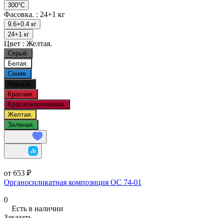
300°C
Фасовка. :
24+1 кг
9.6+0.4 кг
24+1 кг
Цвет :
Желтая.
Серый.
Белая.
Синяя.
Черный.
Красная.
Красно-коричневая.
Желтая.
Зеленая.
от 653 ₽
Органосиликатная композиция ОС 74-01
0
Есть в наличии
Заказать