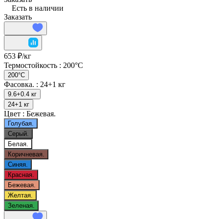
Есть в наличии
Заказать
653 ₽/
кг
Термостойкость :
200°С
200°С
Фасовка. :
24+1 кг
9.6+0.4 кг
24+1 кг
Цвет :
Бежевая.
Голубая.
Серый.
Белая.
Коричневая.
Синяя.
Красная.
Бежевая.
Желтая.
Зеленая.