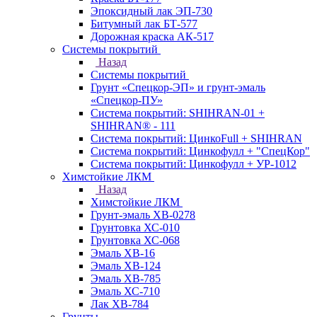
Эпоксидный лак ЭП-730
Битумный лак БТ-577
Дорожная краска АК-517
Системы покрытий
Назад
Системы покрытий
Грунт «Спецкор-ЭП» и грунт-эмаль
«Спецкор-ПУ»
Система покрытий: SHIHRAN-01 +
SHIHRAN® - 111
Система покрытий: ЦинкоFull + SHIHRAN
Система покрытий: Цинкофулл + "СпецКор"
Система покрытий: Цинкофулл + УР-1012
Химстойкие ЛКМ
Назад
Химстойкие ЛКМ
Грунт-эмаль ХВ-0278
Грунтовка ХС-010
Грунтовка ХС-068
Эмаль ХВ-16
Эмаль ХВ-124
Эмаль ХВ-785
Эмаль ХС-710
Лак ХВ-784
Грунты