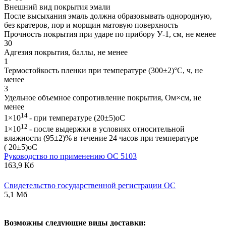
Внешний вид покрытия эмали
После высыхания эмаль должна образовывать однородную,
без кратеров, пор и морщин матовую поверхность
Прочность покрытия при ударе по прибору У-1, см, не менее
30
Адгезия покрытия, баллы, не менее
1
Термостойкость пленки при температуре (300±2)°С, ч, не
менее
3
Удельное объемное сопротивление покрытия, Ом×см, не
менее
14
1×10
- при температуре (20±5)оС
12
1×10
- после выдержки в условиях относительной
влажности (95±2)% в течение 24 часов при температуре
( 20±5)оС
Руководство по применению ОС 5103
163,9 Кб
Свидетельство государственной регистрации ОС
5,1 Мб
В
озможны следующие виды доставки: