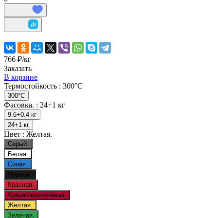
766 ₽/
кг
Заказать
В корзине
Термостойкость :
300°C
300°C
Фасовка. :
24+1 кг
9.6+0.4 кг
24+1 кг
Цвет :
Желтая.
Серый.
Белая.
Синяя.
Черный.
Красная.
Красно-коричневая.
Желтая.
Зеленая.