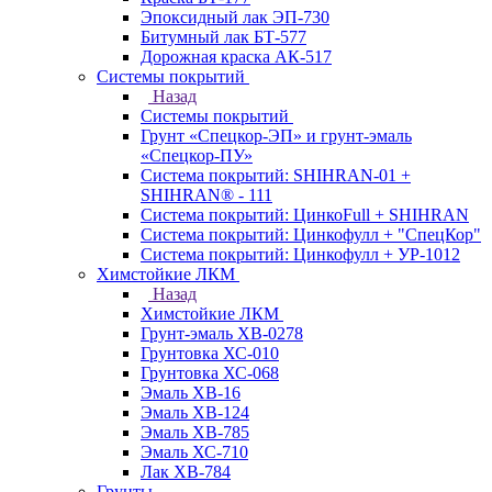
Эпоксидный лак ЭП-730
Битумный лак БТ-577
Дорожная краска АК-517
Системы покрытий
Назад
Системы покрытий
Грунт «Спецкор-ЭП» и грунт-эмаль
«Спецкор-ПУ»
Система покрытий: SHIHRAN-01 +
SHIHRAN® - 111
Система покрытий: ЦинкоFull + SHIHRAN
Система покрытий: Цинкофулл + "СпецКор"
Система покрытий: Цинкофулл + УР-1012
Химстойкие ЛКМ
Назад
Химстойкие ЛКМ
Грунт-эмаль ХВ-0278
Грунтовка ХС-010
Грунтовка ХС-068
Эмаль ХВ-16
Эмаль ХВ-124
Эмаль ХВ-785
Эмаль ХС-710
Лак ХВ-784
Грунты