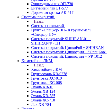
Эпоксидный лак ЭП-730
Битумный лак БТ-577
Дорожная краска АК-517
Системы покрытий
Назад
Системы покрытий
Грунт «Спецкор-ЭП» и грунт-эмаль
«Спецкор-ПУ»
Система покрытий: SHIHRAN-01 +
SHIHRAN® - 111
Система покрытий: ЦинкоFull + SHIHRAN
Система покрытий: Цинкофулл + "СпецКор"
Система покрытий: Цинкофулл + УР-1012
Химстойкие ЛКМ
Назад
Химстойкие ЛКМ
Грунт-эмаль ХВ-0278
Грунтовка ХС-010
Грунтовка ХС-068
Эмаль ХВ-16
Эмаль ХВ-124
Эмаль ХВ-785
Эмаль ХС-710
Лак ХВ-784
Грунты