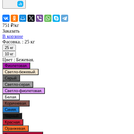
751 ₽/
кг
Заказать
В корзине
Фасовка. :
25 кг
25 кг
10 кг
Цвет :
Бежевая.
Фиолетовая.
Светло-бежевый.
Серый.
Светло-серая.
Светло-фиолетовая.
Белая.
Коричневая.
Синяя.
Черный.
Красная.
Оранжевая.