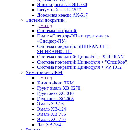
Эпоксидный лак ЭП-730
Битумный лак БТ-577
Дорожная краска АК-517
Системы покрытий
Назад
Системы покрытий
Грунт «Спецкор-ЭП» и грунт-эмаль
«Спецкор-ПУ»
Система покрытий: SHIHRAN-01 +
SHIHRAN® - 111
Система покрытий: ЦинкоFull + SHIHRAN
Система покрытий: Цинкофулл + "СпецКор"
Система покрытий: Цинкофулл + УР-1012
Химстойкие ЛКМ
Назад
Химстойкие ЛКМ
Грунт-эмаль ХВ-0278
Грунтовка ХС-010
Грунтовка ХС-068
Эмаль ХВ-16
Эмаль ХВ-124
Эмаль ХВ-785
Эмаль ХС-710
Лак ХВ-784
Грунты