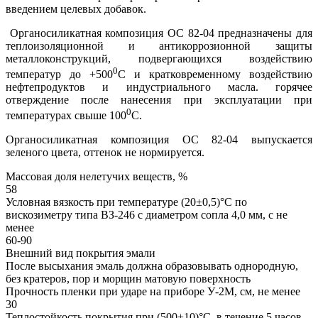
введением целевых добавок.
Органосиликатная композиция ОС 82-04 предназначены для
теплоизоляционной и антикоррозионной защиты
металлоконструкций, подвергающихся воздействию
0
температур до +500
С и кратковременному воздействию
нефтепродуктов и индустриального масла. горячее
отверждение после нанесения при эксплуатации при
0
температурах свыше 100
С.
Органосиликатная композиция ОС 82-04 выпускается
зеленого цвета, оттенок не нормируется.
Массовая доля нелетучих веществ, %
58
Условная вязкость при температуре (20±0,5)°С по
вискозиметру типа ВЗ-246 с диаметром сопла 4,0 мм, с не
менее
60-90
Внешний вид покрытия эмали
После высыхания эмаль должна образовывать однородную,
без кратеров, пор и морщин матовую поверхность
Прочность пленки при ударе на приборе У-2М, см, не менее
30
Теплостойкость покрытия при (500±10)°C, в течение 5 часов