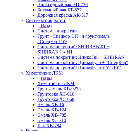
Эпоксидный лак ЭП-730
Битумный лак БТ-577
Дорожная краска АК-517
Системы покрытий
Назад
Системы покрытий
Грунт «Спецкор-ЭП» и грунт-эмаль
«Спецкор-ПУ»
Система покрытий: SHIHRAN-01 +
SHIHRAN® - 111
Система покрытий: ЦинкоFull + SHIHRAN
Система покрытий: Цинкофулл + "СпецКор"
Система покрытий: Цинкофулл + УР-1012
Химстойкие ЛКМ
Назад
Химстойкие ЛКМ
Грунт-эмаль ХВ-0278
Грунтовка ХС-010
Грунтовка ХС-068
Эмаль ХВ-16
Эмаль ХВ-124
Эмаль ХВ-785
Эмаль ХС-710
Лак ХВ-784
Грунты